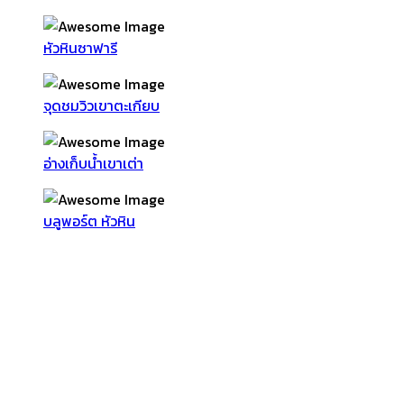
หัวหินซาฟารี
จุดชมวิวเขาตะเกียบ
อ่างเก็บน้ำเขาเต่า
บลูพอร์ต หัวหิน